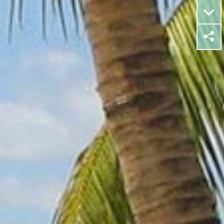
R
p
i