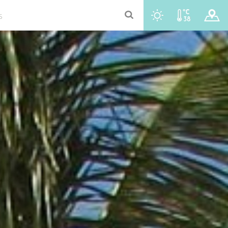
r
t
y
u
S