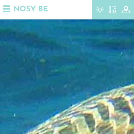
NOSY BE
r
t
y