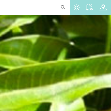
r
t
y
u
S