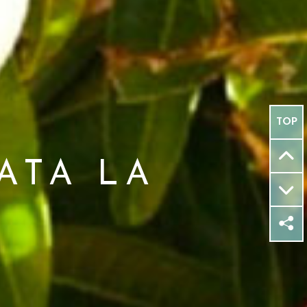
TOP
o
ATA LA
p
i