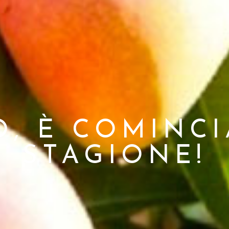
, È COMINCI
STAGIONE!