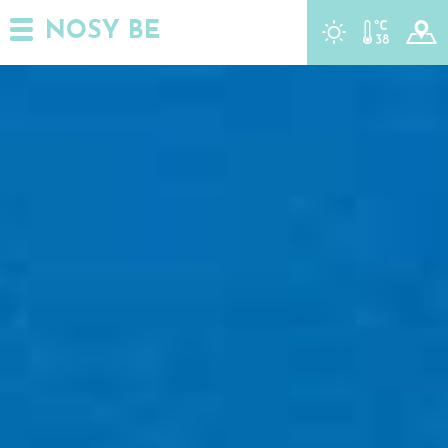
NOSY BE
r
t
y