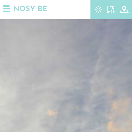
NOSY BE
r
t
y