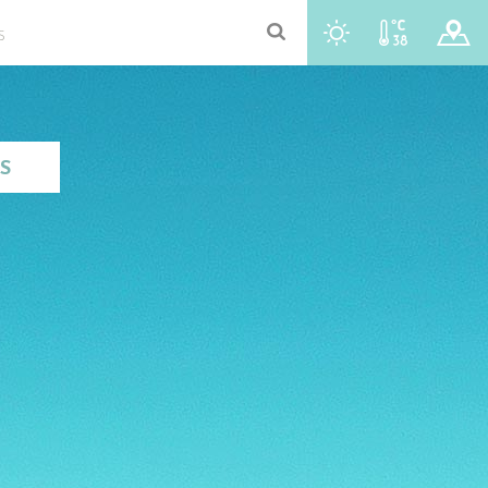
r
t
y
u
S
S