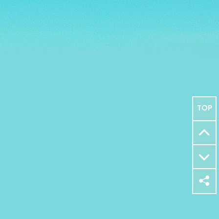
TOP
o
p
i