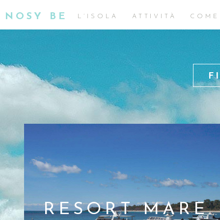
NOSY BE
L’ISOLA
ATTIVITÀ
COME
F
RESORT MARE