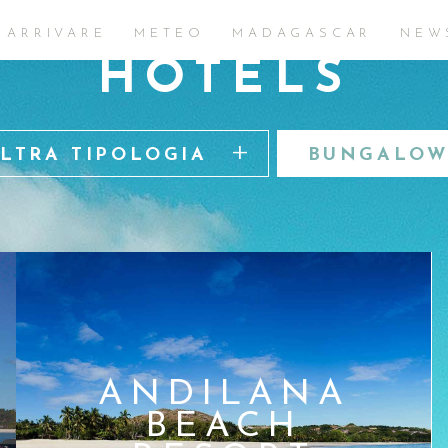
 ARRIVARE
METEO
MADAGASCAR
NEW
HOTELS
ILTRA TIPOLOGIA
BUNGALOW
ANDILANA
BEACH