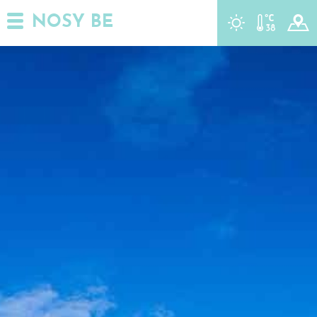
NOSY BE
r
t
y