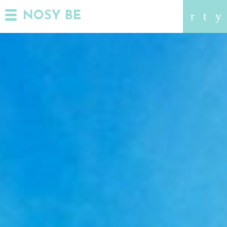
NOSY BE
r
t
y