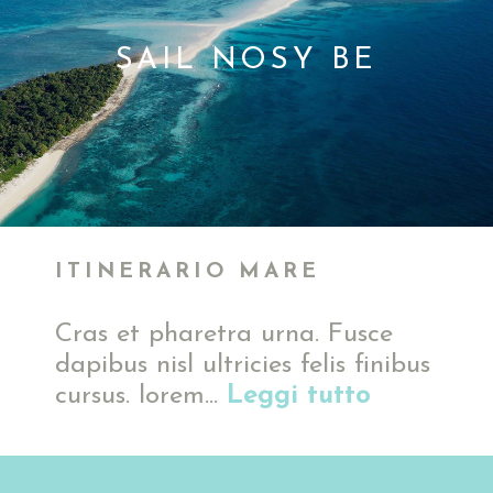
SAIL NOSY BE
ITINERARIO MARE
Cras et pharetra urna. Fusce
dapibus nisl ultricies felis finibus
cursus. lorem...
Leggi tutto